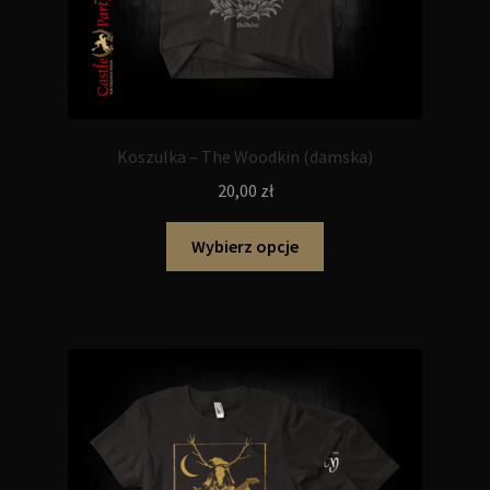
Koszulka – The Woodkin (damska)
20,00
zł
Ten
Wybierz opcje
produkt
ma
wiele
wariantów.
Opcje
można
wybrać
na
stronie