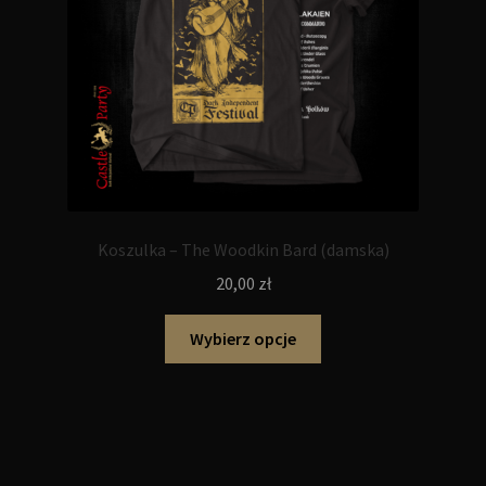
produktu
Koszulka – The Woodkin Bard (damska)
20,00
zł
Ten
Wybierz opcje
produkt
ma
wiele
wariantów.
Opcje