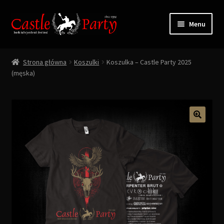
Przejdź
Przejdź
Menu
do
do
nawigacji
treści
Rozwiń
Odzież & Akcesoria
menu
Strona główna
Koszulki
Koszulka – Castle Party 2025
potom
(męska)
Bilety
Rozwiń
Info / Kontakt
menu
potom
Moje konto