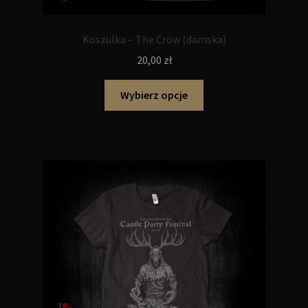
Koszulka – The Crow (damska)
20,00
zł
Ten
Wybierz opcje
produkt
ma
wiele
wariantów.
Opcje
można
wybrać
na
stronie
produktu