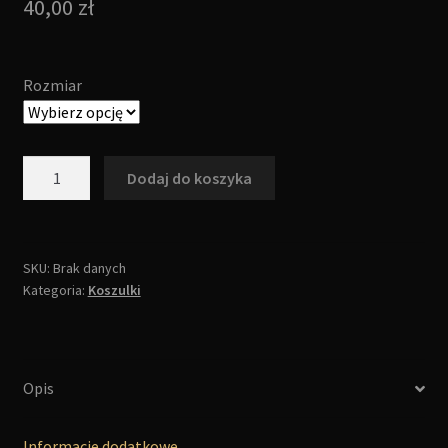
40,00
zł
Rozmiar
ilość
Dodaj do koszyka
Koszulka
-
Castle
Party
SKU:
Brak danych
Kategoria:
Koszulki
2025
(męska)
Opis
Informacje dodatkowe