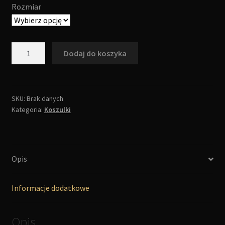
Rozmiar
ilość
Dodaj do koszyka
Koszulka
-
Logo
(męska)
SKU:
Brak danych
Kategoria:
Koszulki
Opis
Informacje dodatkowe
Opis