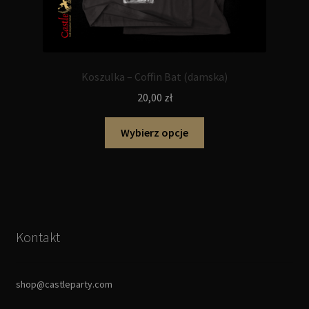
Koszulka – Coffin Bat (damska)
20,00
zł
Ten
Wybierz opcje
produkt
ma
wiele
wariantów.
Opcje
można
Kontakt
wybrać
na
stronie
shop@castleparty.com
produktu