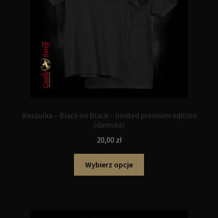
Koszulka – Black on Black – limited premium edition
(damska)
20,00
zł
Ten
Wybierz opcje
produkt
ma
wiele
wariantów.