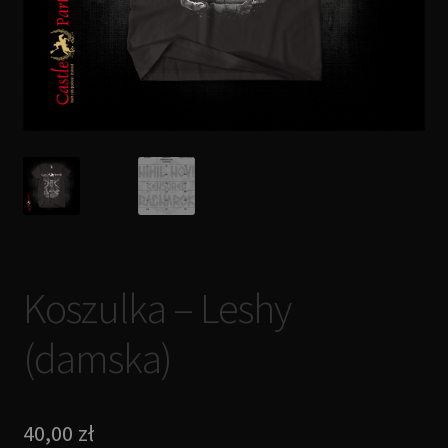
Koszulka – Leshy
(damska)
40,00
zł