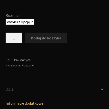
Rozmiar
ilość
Dodaj do koszyka
Koszulka
-
Leshy
(damska)
SKU:
Brak danych
Kategoria:
Koszulki
Opis
Informacje dodatkowe