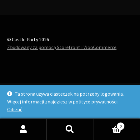
© Castle Party 2026
Zbudowany za pomocą Storefront i WooCommerce
.
Ta strona używa ciasteczek na potrzeby logowania.
Więcej informacji znajdziesz w
polityce prywatności
.
Odrzuć
0
Szukaj:
Szukaj